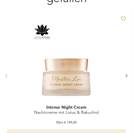
Zu
Intense Night Cream
Nachtcreme mit Lotus & Bakuchiol
50ml
€
149,00