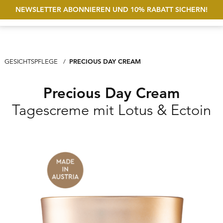
NEWSLETTER ABONNIEREN UND 10% RABATT SICHERN!
Suche öf
Account
Wunschliste
MEN
AKTUELL: PRECIOUS DAY CREAM
PRECIOUS DAY CREAM
GESICHTSPFLEGE
Precious Day Cream
Tagescreme mit Lotus & Ectoin