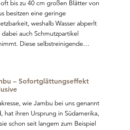
 oft bis zu 40 cm großen Blätter von
us besitzen eine geringe
etzbarkeit, weshalb Wasser abperlt
 dabei auch Schmutzpartikel
nimmt. Diese selbstreinigende
onderheit hat nicht nur dem
annten Lotus-Effekt® seinen Namen
liehen, sondern wird deshalb auch
bu – Sofortglättungseffekt
ne in der Kosmetik eingesetzt. Reich
lusive
Mineralstoffen, Aminosäuren,
akresse, wie Jambu bei uns genannt
ioxidantien…
d, hat ihren Ursprung in Südamerika,
sie schon seit langem zum Beispiel