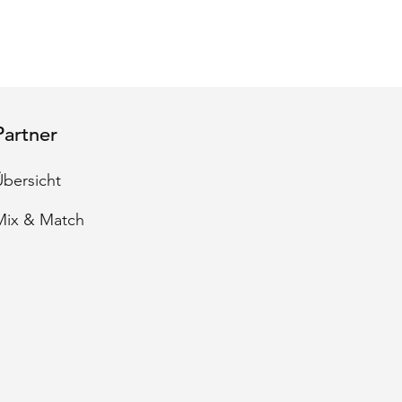
ker, gemahlene Pflanzenkerne … –
 Tonerde in allen Farben und
nungen. Tonerde – oder…
Partner
Übersicht
Mix & Match