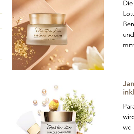
Die
Lot
Ben
und
mit
Bes
bek
ver
Jam
ger
ink
an 
Par
Ant
wir
wo 