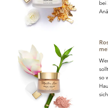
bei
Anä
bet
Spil
For
Ros
zug
me
Wer
sol
so 
Hau
sic
Pee