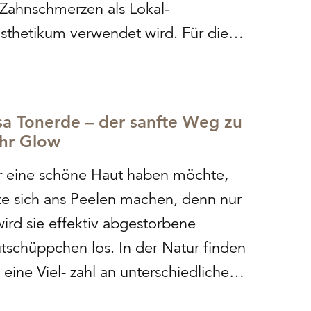
 Zahnschmerzen als Lokal-
sthetikum verwendet wird. Für diese
äubende Wirkung ist der Inhaltsstoff
anthol verantwortlich. In extrahierter
m kommt der Wirkstoff unserer Haut
a Tonerde – der sanfte Weg zu
ute, weshalb man ihn auch in…
hr Glow
 eine schöne Haut haben möchte,
lte sich ans Peelen machen, denn nur
wird sie effektiv abgestorbene
tschüppchen los. In der Natur finden
h eine Viel- zahl an unterschiedlichen
ling- Körpern: Kleie, Sand, Salz,