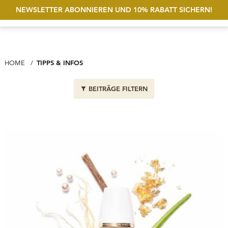
NEWSLETTER ABONNIEREN UND 10% RABATT SICHERN!
Suche öf
Account
Wunschliste
MEN
AKTUELL: TIPPS & INFOS
TIPPS & INFOS
HOME
Tipps & Infos
BEITRÄGE FILTERN