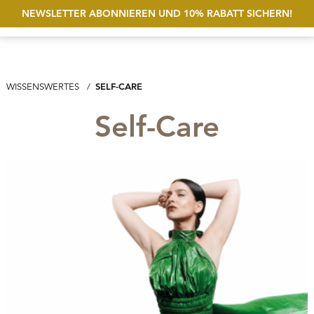
NEWSLETTER ABONNIEREN UND 10% RABATT SICHERN!
Suche öf
Account
Wunschliste
MEN
AKTUELL: SELF-CARE
SELF-CARE
WISSENSWERTES
Self-Care