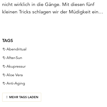
nicht wirklich in die Gänge. Mit diesen fünf
kleinen Tricks schlagen wir der Müdigkeit ein
Schnippchen und starten wieder mit voller
Energie durch.
Seitenleiste
TAGS
Abendritual
After-Sun
Akupressur
Aloe Vera
Anti-Aging
MEHR TAGS LADEN